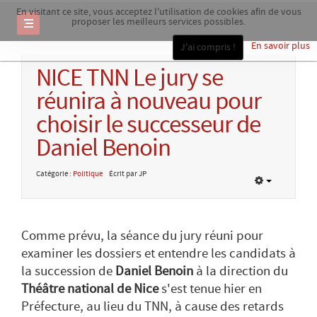
En visitant ce site, vous acceptez l'utilisation de cookies afin de vous
proposer les meilleurs services possibles.
En savoir plus
J'ai compris !
NICE TNN Le jury se
réunira à nouveau pour
choisir le successeur de
Daniel Benoin
Catégorie :
Politique
Écrit par JP
Comme prévu, la séance du jury réuni pour
examiner les dossiers et entendre les candidats à
la succession de
Daniel Benoin
à la direction du
Théâtre national de Nice
s'est tenue hier en
Préfecture, au lieu du TNN, à cause des retards