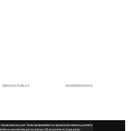
SERVICES PUBLICS
NICERENDEZVOUS
ite nicerendezvous.com. Toute représentation ou reproduction totale ou partielle
ntrefaçon sanctionnée par les articles 425 et suivants du Code pénal.