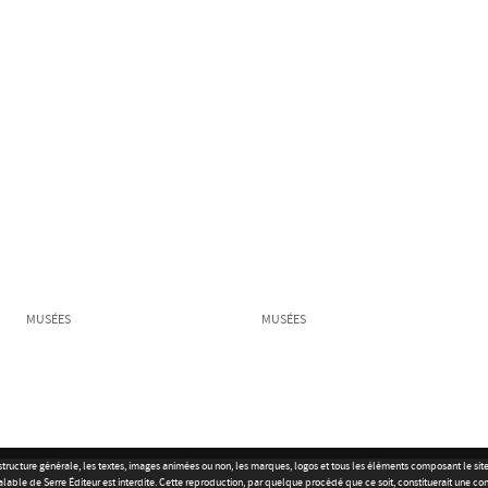
MUSÉES
MUSÉES
r la structure générale, les textes, images animées ou non, les marques, logos et tous les éléments composant le s
alable de Serre Éditeur est interdite. Cette reproduction, par quelque procédé que ce soit, constituerait une co