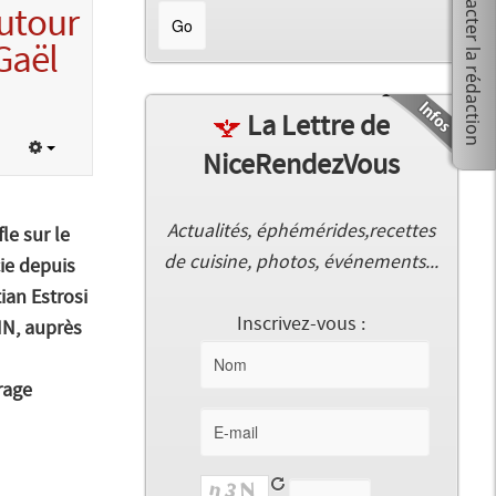
utour
Gaël
La Lettre de
NiceRendezVous
Actualités, éphémérides,recettes
le sur le
de cuisine, photos, événements...
cie depuis
ian Estrosi
Inscrivez-vous :
TNN, auprès
rage