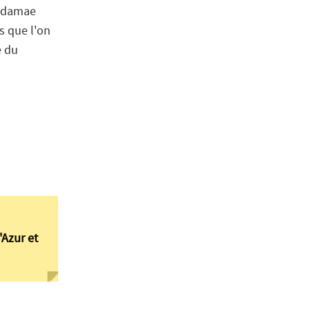
 Madamae
s que l'on
e du
'Azur et