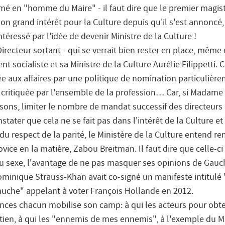
é en "homme du Maire" - il faut dire que le premier magist
son grand intérêt pour la Culture depuis qu'il s'est annoncé,
téressé par l'idée de devenir Ministre de la Culture !
Directeur sortant - qui se verrait bien rester en place, mêm
 socialiste et sa Ministre de la Culture Aurélie Filippetti. C
vée aux affaires par une politique de nomination particulièr
 critiquée par l'ensemble de la profession… Car, si Madame F
sons, limiter le nombre de mandat successif des directeurs
stater que cela ne se fait pas dans l'intérêt de la Culture et
du respect de la parité, le Ministère de la Culture entend r
ice en la matière, Zabou Breitman. Il faut dire que celle-ci
au sexe, l'avantage de ne pas masquer ses opinions de Gau
ominique Strauss-Khan avait co-signé un manifeste intitulé
auche" appelant à voter François Hollande en 2012.
ences chacun mobilise son camp: à qui les acteurs pour obt
tien, à qui les "ennemis de mes ennemis", à l'exemple du M