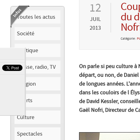
Coup
12
du d
Toutes les actus
JUIL
Nofr
2013
Société
Catégorie :
Po
Politique
On parle si peu culture à 
Presse, radio, TV
départ, ou non, de Daniel 
Religion
de longues années. L'anno
dans les couloirs de l Ély
Sports
de David Kessler, conseil
Gaël Nofri, Directeur de 
Culture
Spectacles