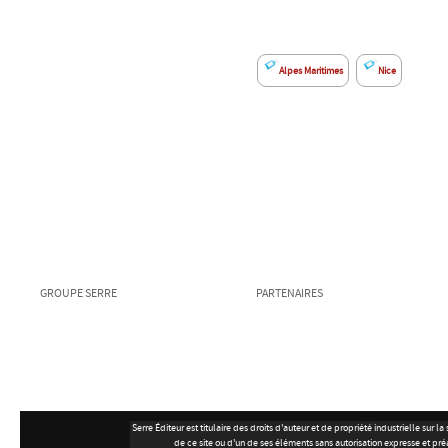
Alpes Maritimes
Nice
GROUPE SERRE
PARTENAIRES
Serre Éditeur est titulaire des droits d'auteur et de propriété industrielle su
de ce site ou d'un de ses éléments sans autorisation expresse et pré