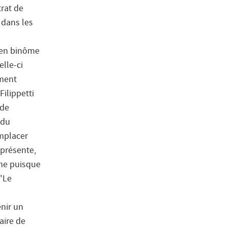
rat de
 dans les
e en binôme
elle-ci
ement
ilippetti
 de
 du
emplacer
 présente,
che puisque
 "Le
enir un
aire de