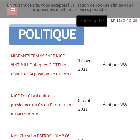
En visitant ce site, vous acceptez l'utilisation de cookies afin de vous
proposer les meilleurs services possibles.
En savoir plus
J'ai compris !
POLITIQUE
MIGRANTS TRAINS SNCF NICE
17 avril
Écrit par VW
VINTIMILLE bloqués CIOTTI se
2011
réjouit de la position de GUÉANT
NICE Éric Ciotti quitte la
5 avril
Écrit par VW
présidence du CA du Parc national
2011
du Mercantour
Nice Christian ESTROSI l’UMP 06