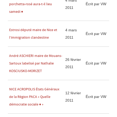
4 mars
Écrit par VW
porchetta-rosé aura-t-il lieu
2011
samedi ♦
Estrosi député maire de Nice et
4 mars
Écrit par VW
2011
l’immigration clandestine
André ASCHIERI maire de Mouans-
26 février
Écrit par VW
Sartoux labelisé par Nathalie
2011
KOSCIUSKO-MORIZET
NICE ACROPOLIS États Généraux
12 février
Écrit par VW
de la Région PACA « Quelle
2011
démocratie sociale ♦ »