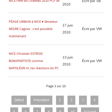
NICE Fête du Château 2010 PCF 06
Écrit par SB
2010
PÉAGE URBAIN à NICE ♦ Sénateur
17 juin
Écrit par VW
NÈGRE Cagnes : c’est possible
2010
maintenant
NICE Christian ESTROSI
13 juin
Écrit par VW
BONAPARTISTE comme
2010
NAPOLÉON III, les réactions du PC
Page 3 sur 20
Début
Précédent
1
2
3
4
5
6
7
8
9
10
Suivant