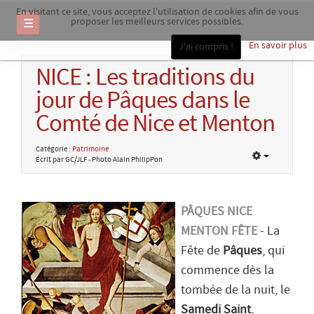
En visitant ce site, vous acceptez l'utilisation de cookies afin de vous
proposer les meilleurs services possibles.
En savoir plus
J'ai compris !
NICE : Les traditions du
jour de Pâques dans le
Comté de Nice et Menton
Catégorie :
Patrimoine
Écrit par GC/JLF - Photo Alain PhilipPon
PÂQUES NICE
MENTON FÊTE
- La
Fête de
Pâques
, qui
commence dès la
tombée de la nuit, le
Samedi Saint
,