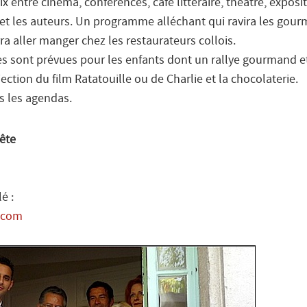
ix entre cinéma, conférences, café littéraire, théâtre, exposi
 et les auteurs. Un programme alléchant qui ravira les gour
ra aller manger chez les restaurateurs collois.
s sont prévues pour les enfants dont un rallye gourmand et
jection du film Ratatouille ou de Charlie et la chocolaterie.
s les agendas.
Fête
é :
e.com