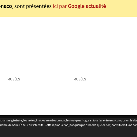
onaco
, sont présentées
ici par
Google actualité
MUSÉES
MUSÉES
r la structure générale, les textes, images animées ou non, les marques, logos et tous les éléments composant le s
alable de Serre Éditeur est interdite. Cette reproduction, par quelque procédé que ce soit, constituerait une co