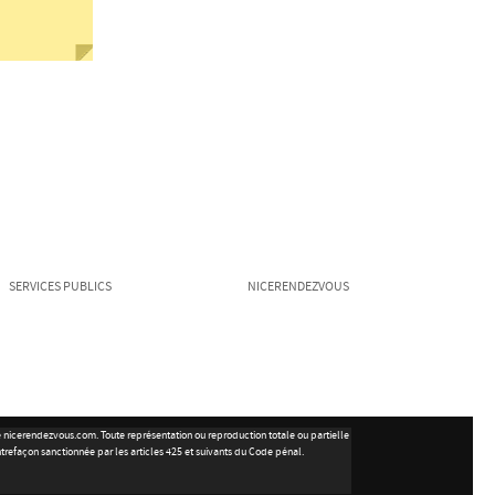
SERVICES PUBLICS
NICERENDEZVOUS
ite nicerendezvous.com. Toute représentation ou reproduction totale ou partielle
ntrefaçon sanctionnée par les articles 425 et suivants du Code pénal.