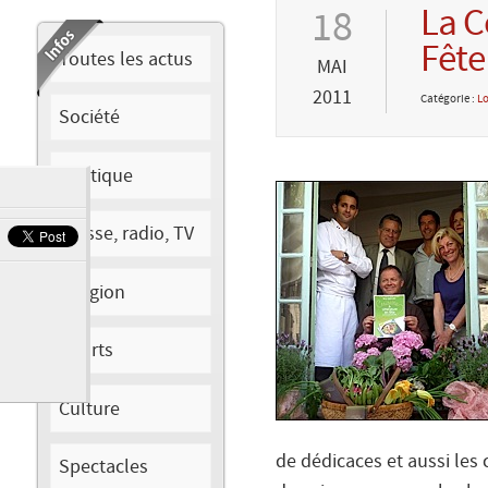
La C
18
Fête
Toutes les actus
MAI
2011
Catégorie :
Lo
Société
Politique
Presse, radio, TV
Religion
Sports
Culture
de dédicaces et aussi les
Spectacles