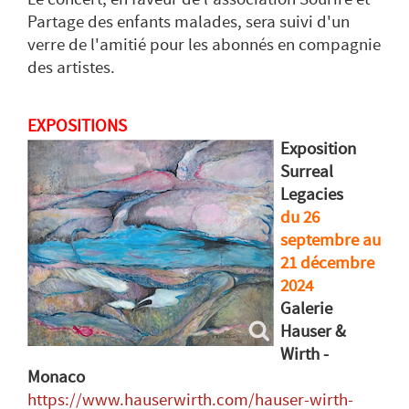
Partage des enfants malades, sera suivi d'un
verre de l'amitié pour les abonnés en compagnie
des artistes.
EXPOSITIONS
Exposition
Surreal
Legacies
du 26
septembre au
21 décembre
2024
Galerie
Hauser &
Wirth -
Monaco
https://www.hauserwirth.com/hauser-wirth-