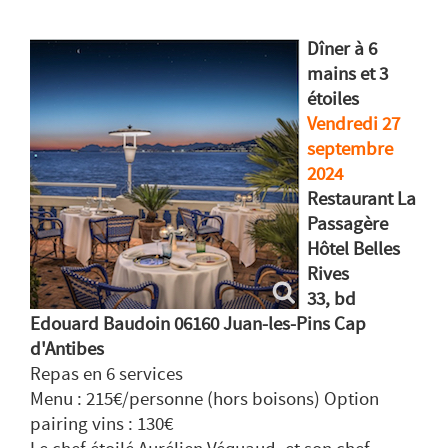
Dîner à 6
mains et 3
étoiles
Vendredi 27
septembre
2024
Restaurant La
Passagère
Hôtel Belles
Rives
33, bd
Edouard Baudoin 06160 Juan-les-Pins Cap
d'Antibes
Repas en 6 services
Menu : 215€/personne (hors boisons) Option
pairing vins : 130€