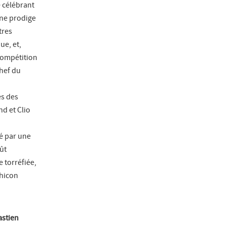
e célébrant
une prodige
tres
ue, et,
Compétition
Chef du
es des
nd et Clio
cé par une
oût
 torréfiée,
Chicon
astien