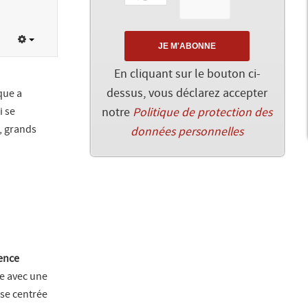
En cliquant sur le bouton ci-
dessus, vous déclarez accepter
que a
i se
notre
Politique de protection des
s, grands
données personnelles
ence
re avec une
sse centrée