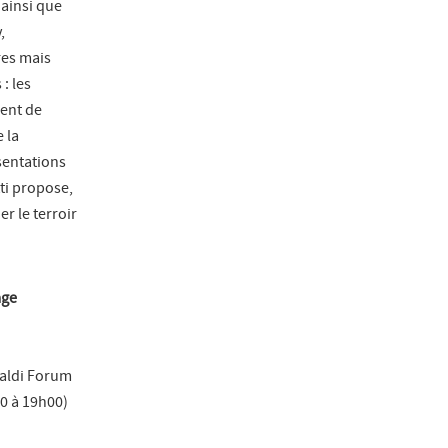
 ainsi que
,
res mais
: les
ment de
 la
sentations
ti propose,
r le terroir
age
maldi Forum
0 à 19h00)