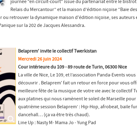
journée “en circuit-court" issue du partenariat entre le bistro
Relais du Mercantour” et la maison d’édition niçoise “Baie de
r ou retrouver la dynamique maison d'édition niçoise, ses auteurs e
Panique sur la 202 de Jacques Alessandra.
Belaprem' invite le collectif Twerkistan
Mercredi 26 juin 2024
Cour intérieure du 109 - 89 route de Turin, 06300 Nice
La ville de Nice, Le 109, et l’association Panda-Events vous 
découvrir . Belaprem' fait un retour en force pour vous offr
meilleure fête de la musique de votre vie avec le collectif 
aux platines qui nous ramènent le soleil de Marseille pour
quatrième session Belaprem’ : Hip-Hop, afrobeat, baile fu
dancehall… (ça va être très chaud).
Line Up : Nasty M- Mama Jo - Yung Pad