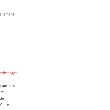
uellement
edesanges-
r auteurs
urs
 de
 Cette