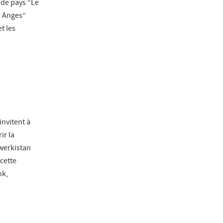
t de pays “Le
s Anges”
t les
invitent à
ir la
Twerkistan
 cette
nk,