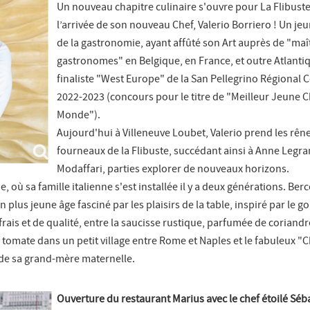
Un nouveau chapitre culinaire s'ouvre pour La Flibust
l’arrivée de son nouveau Chef, Valerio Borriero ! Un je
de la gastronomie, ayant affûté son Art auprès de "maî
gastronomes" en Belgique, en France, et outre Atlantiq
finaliste "West Europe" de la San Pellegrino Régional 
2022-2023 (concours pour le titre de "Meilleur Jeune 
Monde").
Aujourd'hui à Villeneuve Loubet, Valerio prend les rên
fourneaux de la Flibuste, succédant ainsi à Anne Legra
Modaffari, parties explorer de nouveaux horizons.
e, où sa famille italienne s'est installée il y a deux générations. Ber
n plus jeune âge fasciné par les plaisirs de la table, inspiré par le g
rais et de qualité, entre la saucisse rustique, parfumée de coriandre
tomate dans un petit village entre Rome et Naples et le fabuleux "
de sa grand-mère maternelle.
Ouverture du restaurant Marius avec le chef étoilé Séb