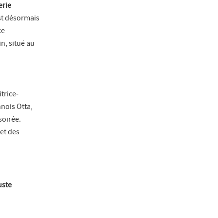
erie
est désormais
ce
n, situé au
trice-
nnois Otta,
soirée.
 et des
uste