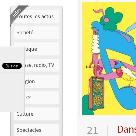
Toutes les actus
Société
Politique
Presse, radio, TV
Religion
Sports
Culture
Dans
21
Spectacles