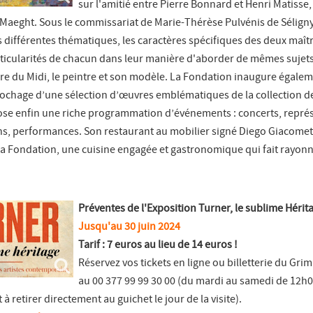
sur l'amitié entre Pierre Bonnard et Henri Matisse,
le Maeght. Sous le commissariat de Marie-Thérèse Pulvénis de Séligny
rs différentes thématiques, les caractères spécifiques des deux maît
particularités de chacun dans leur manière d'aborder de mêmes sujets 
ière du Midi, le peintre et son modèle. La Fondation inaugure égale
ochage d’une sélection d’œuvres emblématiques de la collection de
ose enfin une riche programmation d’événements : concerts, repré
ons, performances. Son restaurant au mobilier signé Diego Giacomet
la Fondation, une cuisine engagée et gastronomique qui fait rayonne
Préventes de l'Exposition Turner, le sublime Hérit
Jusqu'au 30 juin 2024
Tarif : 7 euros au lieu de 14 euros !
Réservez vos tickets en ligne ou billetterie du Gri
au 00 377 99 99 30 00 (du mardi au samedi de 12h0
t à retirer directement au guichet le jour de la visite).