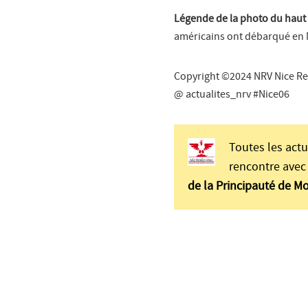
Légende de la photo du haut
américains ont débarqué en
Copyright ©2024 NRV Nice Re
@ actualites_nrv #Nice06
Toutes les actu
rencontre avec 
de la Principauté de M