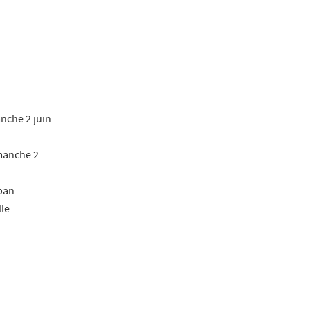
anche 2 juin
manche 2
uban
lle