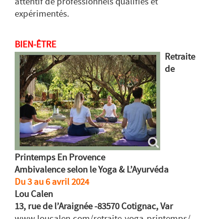
attentif de professionnels qualifiés et
expérimentés.
BIEN-ÊTRE
Retraite
de
Printemps En Provence
Ambivalence selon le Yoga & L’Ayurvéda
Du 3 au 6 avril 2024
Lou Calen
13, rue de l’Araignée -83570 Cotignac, Var
www.loucalen.com/retraite-yoga-printemps/