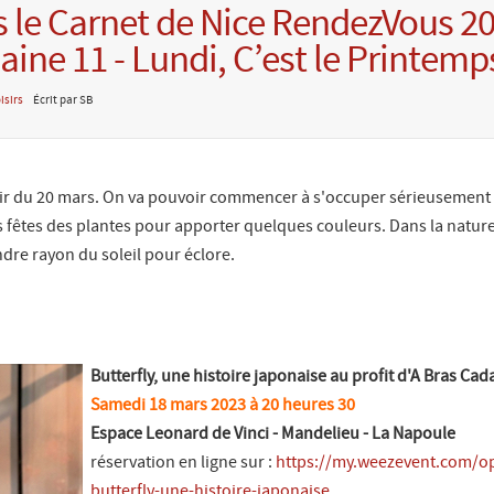
 le Carnet de Nice RendezVous 2
ine 11 - Lundi, C’est le Printemps
isirs
Écrit par SB
rtir du 20 mars. On va pouvoir commencer à s'occuper sérieusement 
es fêtes des plantes pour apporter quelques couleurs. Dans la nature,
dre rayon du soleil pour éclore.
Butterfly, une histoire japonaise au profit d'A Bras Cad
Samedi 18 mars 2023 à 20 heures 30
Espace Leonard de Vinci - Mandelieu - La Napoule
réservation en ligne sur :
https://my.weezevent.com/o
butterfly-une-histoire-japonaise