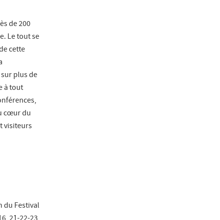
ès de 200
. Le tout se
de cette
a
 sur plus de
e à tout
onférences,
Au cœur du
 visiteurs
n du Festival
16, 21-22-23,