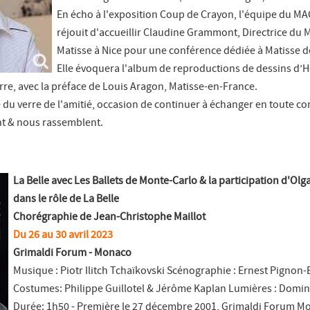
En écho à l'exposition Coup de Crayon, l'équipe du M
réjouit d'accueillir Claudine Grammont, Directrice du
Matisse à Nice pour une conférence dédiée à Matisse d
Elle évoquera l'album de reproductions de dessins d’H
rre, avec la préface de Louis Aragon, Matisse-en-France.
du verre de l'amitié, occasion de continuer à échanger en toute con
ent & nous rassemblent.
La Belle avec Les Ballets de Monte-Carlo & la participation d'Ol
dans le rôle de La Belle
Chorégraphie de Jean-Christophe Maillot
Du 26 au 30 avril 2023
Grimaldi Forum - Monaco
Musique : Piotr Ilitch Tchaïkovski Scénographie : Ernest Pignon-
Costumes: Philippe Guillotel & Jérôme Kaplan Lumières : Domini
Durée: 1h50 - Première le 27 décembre 2001, Grimaldi Forum M