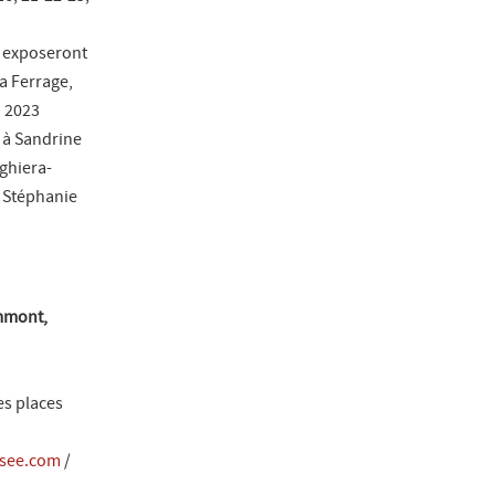
ui exposeront
la Ferrage,
u 2023
 à Sandrine
ighiera-
, Stéphanie
mmont,
es places
see.com
/