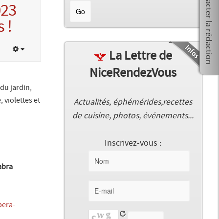
023
 !
La Lettre de
NiceRendezVous
du jardin,
 violettes et
Actualités, éphémérides,recettes
de cuisine, photos, événements...
Inscrivez-vous :
abra
pera-