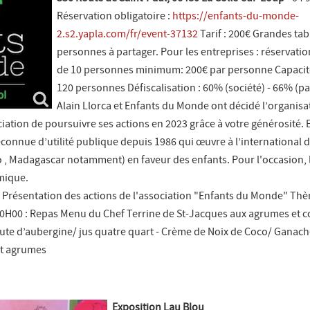
Réservation obligatoire :
https://enfants-du-monde-
2.s2.yapla.com/fr/event-37132
Tarif : 200€ Grandes tab
personnes à partager. Pour les entreprises : réservatio
de 10 personnes minimum: 200€ par personne Capacit
120 personnes Défiscalisation : 60% (société) - 66% (par
Alain Llorca et Enfants du Monde ont décidé l’organisa
ciation de poursuivre ses actions en 2023 grâce à votre générosité.
connue d’utilité publique depuis 1986 qui œuvre à l’international 
o , Madagascar notamment) en faveur des enfants. Pour l'occasion, l
mique.
 Présentation des actions de l'association "Enfants du Monde" Th
H00 : Repas Menu du Chef Terrine de St-Jacques aux agrumes et co
ute d’aubergine/ jus quatre quart - Crème de Noix de Coco/ Ganac
et agrumes
Exposition Lau Blou