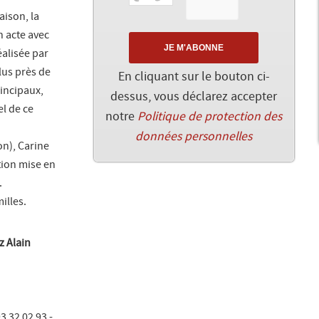
aison, la
n acte avec
éalisée par
lus près de
En cliquant sur le bouton ci-
rincipaux,
dessus, vous déclarez accepter
el de ce
notre
Politique de protection des
données personnelles
on), Carine
tion mise en
.
illes.
z Alain
3 32 02 93 -