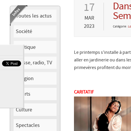
Dans
17
Sema
Toutes les actus
MAR
2023
Catégorie :
Lo
Société
Politique
Le printemps s'installe à pa
aller en jardinerie ou dans l
Presse, radio, TV
primevères profitent du moin
Religion
CARITATIF
Sports
Culture
Spectacles