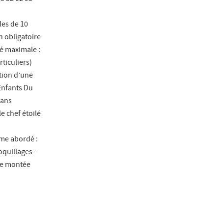
les de 10
n obligatoire
é maximale :
ticuliers)
tion d’une
 Enfants Du
dans
e chef étoilé
ème abordé :
quillages -
he montée