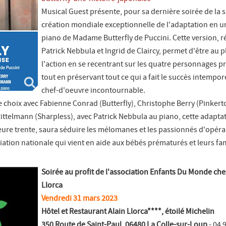
Musical Guest présente, pour sa dernière soirée de la s
création mondiale exceptionnelle de l'adaptation en u
piano de Madame Butterfly de Puccini. Cette version, r
Patrick Nebbula et Ingrid de Claircy, permet d'être au p
l'action en se recentrant sur les quatre personnages p
tout en préservant tout ce qui a fait le succès intempor
chef-d'oeuvre incontournable.
e choix avec Fabienne Conrad (Butterfly), Christophe Berry (Pinkert
Rittelmann (Sharpless), avec Patrick Nebbula au piano, cette adapta
ure trente, saura séduire les mélomanes et les passionnés d'opéra
ation nationale qui vient en aide aux bébés prématurés et leurs fam
Soirée au profit de l'association Enfants Du Monde che
Llorca
Vendredi 31 mars 2023
Hôtel et Restaurant Alain Llorca****, étoilé Michelin
350 Route de Saint-Paul, 06480 La Colle-sur-Loup
- 04 9