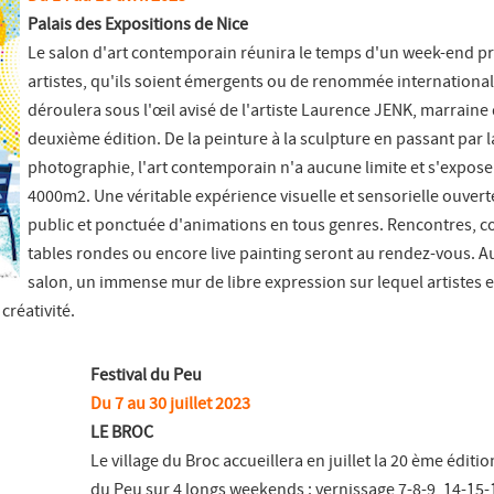
Palais des Expositions de Nice
Le salon d'art contemporain réunira le temps d'un week-end pr
artistes, qu'ils soient émergents ou de renommée internationale
déroulera sous l'œil avisé de l'artiste Laurence JENK, marraine 
deuxième édition. De la peinture à la sculpture en passant par l
photographie, l'art contemporain n'a aucune limite et s'expose
4000m2. Une véritable expérience visuelle et sensorielle ouvert
public et ponctuée d'animations en tous genres. Rencontres, c
tables rondes ou encore live painting seront au rendez-vous. 
salon, un immense mur de libre expression sur lequel artistes et
 créativité.
Festival du Peu
Du 7 au 30 juillet 2023
LE BROC
Le village du Broc accueillera en juillet la 20 ème éditio
du Peu sur 4 longs weekends : vernissage 7-8-9, 14-15-