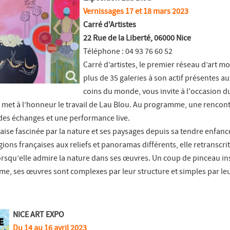
Vernissages 17 et 18 mars 2023
Carré d'Artistes
22 Rue de la Liberté, 06000 Nice
Téléphone : 04 93 76 60 52
Carré d’artistes, le premier réseau d’art m
plus de 35 galeries à son actif présentes a
coins du monde, vous invite à l'occasion d
i met à l’honneur le travail de Lau Blou. Au programme, une rencont
, des échanges et une performance live.
çaise fascinée par la nature et ses paysages depuis sa tendre enfanc
ns françaises aux reliefs et panoramas différents, elle retranscrit
orsqu’elle admire la nature dans ses œuvres. Un coup de pinceau ins
e, ses œuvres sont complexes par leur structure et simples par leu
NICE ART EXPO
Du 14 au 16 avril 2023