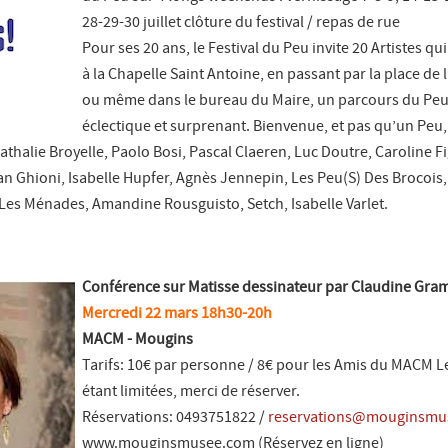
28-29-30 juillet clôture du festival / repas de rue
Pour ses 20 ans, le Festival du Peu invite 20 Artistes q
à la Chapelle Saint Antoine, en passant par la place de 
ou même dans le bureau du Maire, un parcours du Pe
éclectique et surprenant. Bienvenue, et pas qu’un Peu,
Nathalie Broyelle, Paolo Bosi, Pascal Claeren, Luc Doutre, Caroline F
van Ghioni, Isabelle Hupfer, Agnès Jennepin, Les Peu(S) Des Brocois
Les Ménades, Amandine Rousguisto, Setch, Isabelle Varlet.
Conférence sur Matisse dessinateur par Claudine Gra
Mercredi 22 mars 18h30-20h
MACM - Mougins
Tarifs: 10€ par personne / 8€ pour les Amis du MACM L
étant limitées, merci de réserver.
Réservations: 0493751822 /
reservations@mouginsmu
www.mouginsmusee.com (Réservez en ligne)