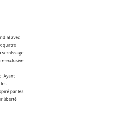
ondial avec
ux quatre
u vernissage
re exclusive
e. Ayant
 les
piré par les
r liberté