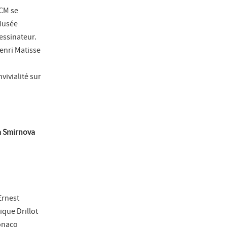
ACM se
 Musée
essinateur.
enri Matisse
vivialité sur
ga Smirnova
Ernest
que Drillot
onaco