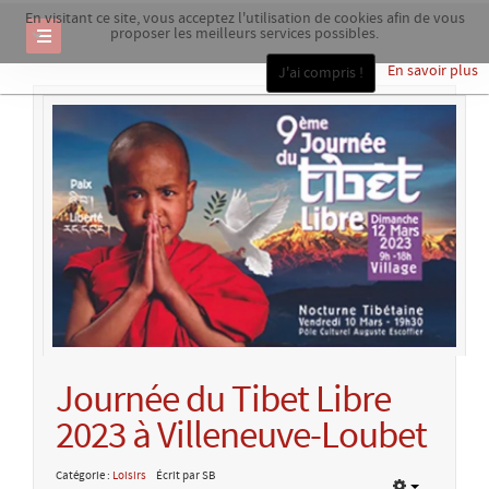
En visitant ce site, vous acceptez l'utilisation de cookies afin de vous
proposer les meilleurs services possibles.
En savoir plus
J'ai compris !
Journée du Tibet Libre
2023 à Villeneuve-Loubet
Catégorie :
Loisirs
Écrit par SB