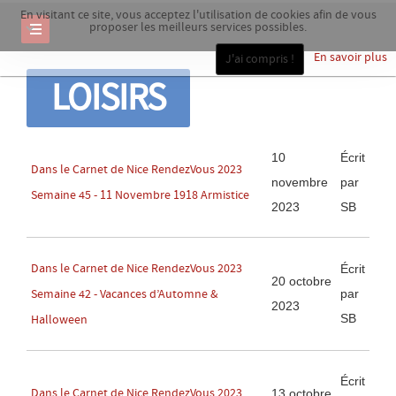
En visitant ce site, vous acceptez l'utilisation de cookies afin de vous
proposer les meilleurs services possibles.
En savoir plus
J'ai compris !
LOISIRS
10
Écrit
Dans le Carnet de Nice RendezVous 2023
novembre
par
Semaine 45 - 11 Novembre 1918 Armistice
2023
SB
Dans le Carnet de Nice RendezVous 2023
Écrit
20 octobre
par
Semaine 42 - Vacances d’Automne &
2023
SB
Halloween
Écrit
Dans le Carnet de Nice RendezVous 2023
13 octobre