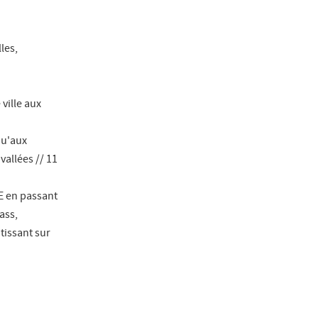
les,
 ville aux
qu'aux
vallées // 11
PE en passant
ass,
tissant sur