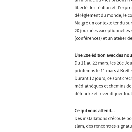
un monde où « les prisons n'o
liberté de création et d'expr
dérèglement du monde, le com
Malgré un contexte tendu sur 
20 journées exceptionnelles s
(conférences) et un atelier de
Une 20e édition avec des no
Du 11 au 22 mars, les 20e Jo
printemps le 11 mars à Breil-
Durant 12 jours, ce sont crè
médiathèques et chemins de t
défendre et revendiquer toute
Ce qui vous attend...
Des installations d'écoute p
slam, des rencontres-signatur