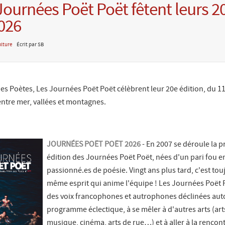
Journées Poët Poët fêtent leurs 2
026
lture
Écrit par SB
es Poètes, Les Journées Poët Poët célèbrent leur 20e édition, du 1
 entre mer, vallées et montagnes.
JOURNÉES POËT POËT 2026
- En 2007 se déroule la 
édition des Journées Poët Poët, nées d'un pari fou e
passionné.es de poésie. Vingt ans plus tard, c'est tou
même esprit qui anime l'équipe ! Les Journées Poët P
des voix francophones et autrophones déclinées aut
programme éclectique, à se mêler à d'autres arts (art
musique, cinéma, arts de rue…) et à aller à la rencon