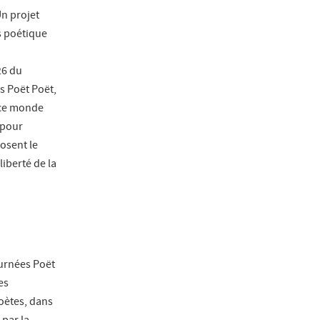
Un projet
s poétique
26 du
s Poët Poët,
 ce monde
 pour
osent le
liberté de la
ournées Poët
es
oètes, dans