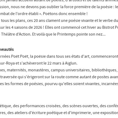
nt jamais accueilli autant de poètes, d'artistes et de talents animés
ession, nous ne devons pas oublier la force première de la poésie : l
bat de l'ordre établi ». Poëtons donc ensemble !
tous les plans, ces 20 ans clament une poésie vivante et le verbe 
ur les 4 saisons de 2026 ! Elles ont commencé cet hiver au Bistrot 
 Théâtre d'Action. Et voilà que le Printemps pointe son nez...
uveautés
urnées Poët Poët, la poësie dans tous ses états d'art, commenceront
sur-Roya et s'achèveront le 22 mars à Aiglun.
ches, maternités, monastères, campus universitaires, bibliothèques,
raversée qui s'érigeront sur la route comme autant de postes ava
s les formes de poésies, pourvu qu'elles soient vivantes, incarnées
oétique, des performances croisées, des scènes ouvertes, des confé
es, des ateliers d'écriture poétique et d'imprimerie, une exposition