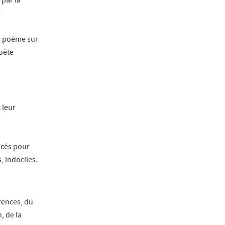
 par la
e
du poème sur
Poète
 leur
ncés pour
, indociles.
rences, du
, de la