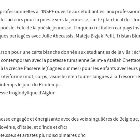
professionnelles à l'INSPE ouverte aux étudiant.es, aux professionn
des acteurs pour la poésie vers la jeunesse, sur le plan local (les J
poésie, Fête de la poésie jeunesse, Tinqueux) et italien car pays invi
ques partagées avec Julie Abecassis, Mateja Bizjak-Petit, Tristan Blu
a Arson pour une carte blanche donnée aux étudiant.es de la villa : é
t contemporain avec la poétesse tunisienne Selim-a Atallah Chettaou
à la crèche Passerelle(Cagnes sur mer) pour les enfants avec leurs 
rotéiforme (mot, corps, visuelle) eten toutes langues à la Trésorerie
rintemps le jour du Printemps
resse troglodytique d'Aiglun
nesse engagée et énergisante avec des voix singulières de Belgique,
ovénie, d'Italie, et d'Inde et d'ici
sse.s et artistes pluridisciplinaires d'ici