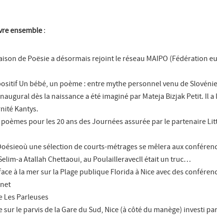
vivre ensemble
:
Maison de Poësie a désormais rejoint le réseau MAIPO (Fédération 
spositif Un bébé, un poème : entre mythe personnel venu de Slovénie
naugural dès la naissance a été imaginé par Mateja Bizjak Petit. Il a l
rnité Kantys.
e poèmes pour les 20 ans des Journées assurée par le partenaire Lit
 Doésieoù une sélection de courts-métrages se mêlera aux conféren
elim-a Atallah Chettaoui, au PoulailleravecIl était un truc…
face à la mer sur la Plage publique Florida à Nice avec des conféren
inet
ie Les Parleuses
e sur le parvis de la Gare du Sud, Nice (à côté du manège) investi par