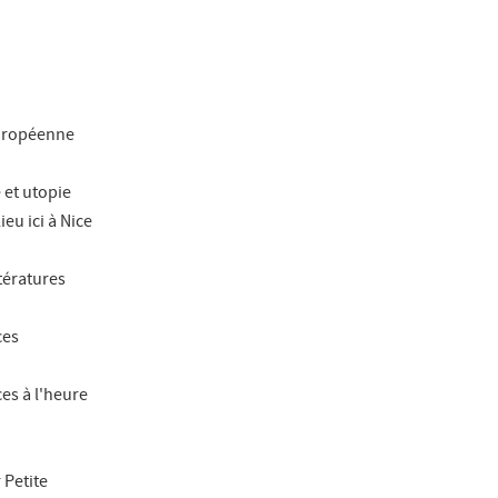
européenne
 et utopie
ieu ici à Nice
tératures
ces
ces à l'heure
 Petite