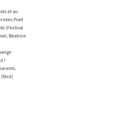
els et au
ournées Poët
té (Festival
mel, Béatrice
change
i !
parents.
 (Nice)