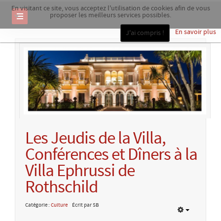
En visitant ce site, vous acceptez l'utilisation de cookies afin de vous
proposer les meilleurs services possibles.
En savoir plus
J'ai compris !
Les Jeudis de la Villa,
Conférences et Dîners à la
Villa Ephrussi de
Rothschild
Catégorie :
Culture
Écrit par SB