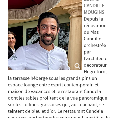
CANDILLE
MOUGINS
-
Depuis la
rénovation
du Mas
Candille
orchestrée
par
l’architecte
décorateur
Hugo Toro,
la terrasse héberge sous les grands pins un
espace lounge entre esprit contemporain et
maison de vacances et le restaurant Candela
dont les tables profitent de la vue panoramique
sur les collines grassoises qui, au couchant, se
teintent de bleu et d’or. Le restaurant Candela
ouvre ses portes tous les soirs pour l’apéritif et le