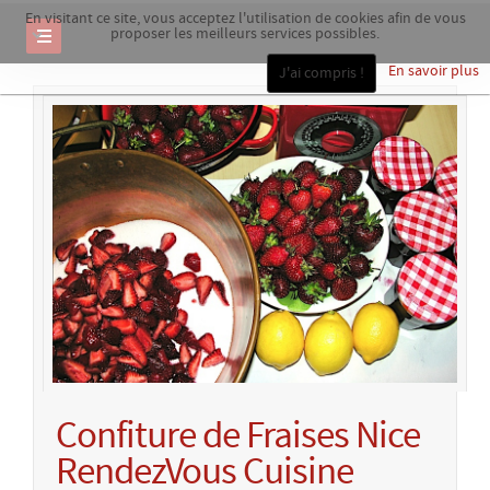
En visitant ce site, vous acceptez l'utilisation de cookies afin de vous
proposer les meilleurs services possibles.
En savoir plus
J'ai compris !
Confiture de Fraises Nice
RendezVous Cuisine