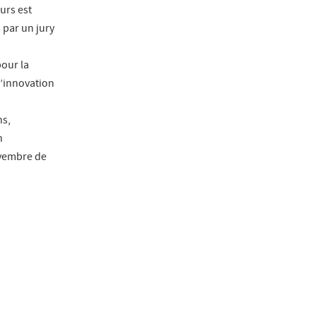
urs est
 par un jury
our la
 l’innovation
ns,
n
ovembre de