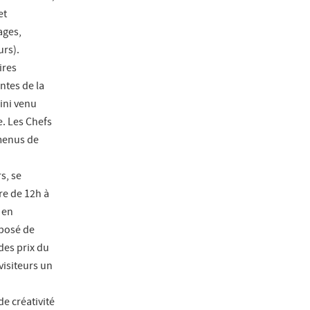
et
ages,
urs).
ires
ntes de la
ini venu
e. Les Chefs
 menus de
s, se
e de 12h à
 en
mposé de
des prix du
visiteurs un
de créativité