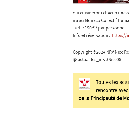
qui cuisineront chacun une ou
ira au Monaco Collectif Huma
Tarif : 150 € / par personne
Info et réservation :
https://
Copyright ©2024 NRV Nice Re
@ actualites_nrv #Nice06
Toutes les actu
rencontre avec 
de la Principauté de M