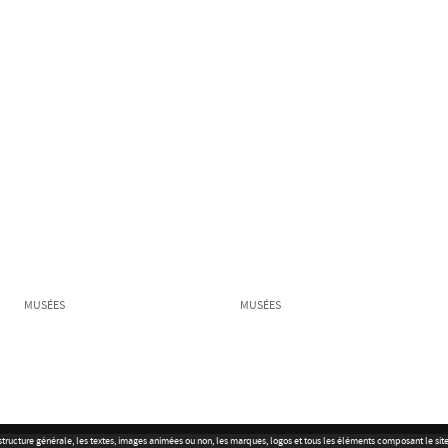
MUSÉES
MUSÉES
r la structure générale, les textes, images animées ou non, les marques, logos et tous les éléments composant le s