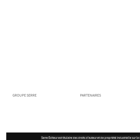
GROUPE SERRE
PARTENAIRES
Serre Éditeur est titulaire des droits d'auteur et de propriété industrielle su