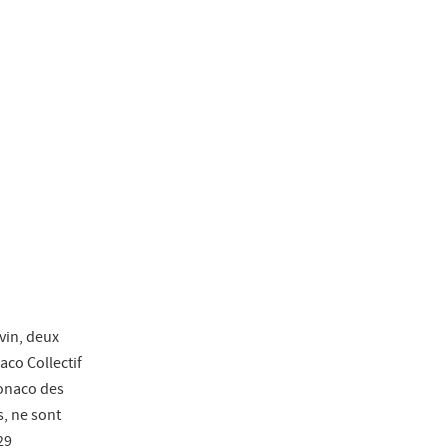
vin, deux
aco Collectif
Monaco des
, ne sont
29