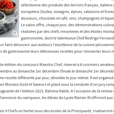
sélectionne des produits des terroirs français, italiens 
européens (huiles, vinaigres, épices, salaisons et from
douceurs, chocolats et café, vins, champagnes et lique
Le salon offre, chaque jour, des démonstrations culina
réalisées par des chefs renommés et des étoiles monta
gastronomie, dont le talentueux Chef Rodrigo Fernand
 faire découvrir aux visiteurs l’excellence de la cuisine péruvienn
s de gastronomie leurs délicieuses recettes pour réinventer leurs
 6e édition du concours Maestro Chef, réservé à 8 cuisiniers amateur
vembre au dimanche 1er décembre (finale le dimanche 1er décembr
ne recette différente par jour, dévoilée le jour même. Il est organisé
tion Monaco Goût et Saveurs et placé sous la conduite d’un jury co
agnante de l’édition 2023, Rahima Habib. A l’occasion de la remise 
’annonce du vainqueur, les élèves du Lycée Rainier III offriront aux 
ù 9 Chefs en herbe issus des écoles de la Principauté, rivaliseront 