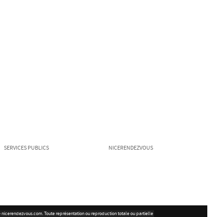
SERVICES PUBLICS
NICERENDEZVOUS
ite nicerendezvous.com. Toute représentation ou reproduction totale ou partielle