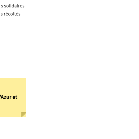
s solidaires
s récoltés
'Azur et