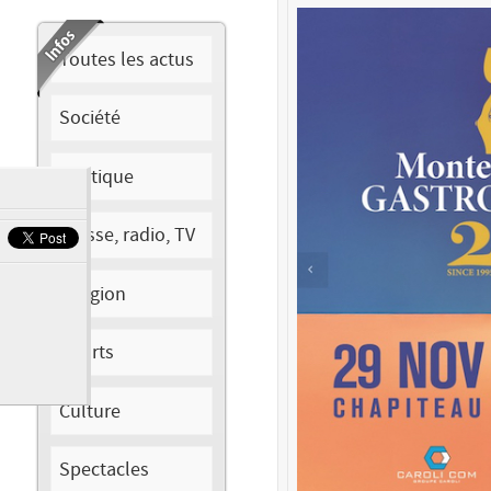
Toutes les actus
Société
Politique
Presse, radio, TV
Religion
Sports
Culture
Spectacles