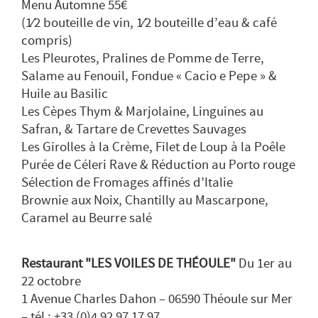
Menu Automne 55€
(1⁄2 bouteille de vin, 1⁄2 bouteille d’eau & café
compris)
Les Pleurotes, Pralines de Pomme de Terre,
Salame au Fenouil, Fondue « Cacio e Pepe » &
Huile au Basilic
Les Cèpes Thym & Marjolaine, Linguines au
Safran, & Tartare de Crevettes Sauvages
Les Girolles à la Crème, Filet de Loup à la Poêle
Purée de Céleri Rave & Réduction au Porto rouge
Sélection de Fromages affinés d’Italie
Brownie aux Noix, Chantilly au Mascarpone,
Caramel au Beurre salé
Restaurant "LES VOILES DE THÉOULE"
Du 1er au
22 octobre
1 Avenue Charles Dahon – 06590 Théoule sur Mer
– tél : +33 (0)4 92 97 17 97