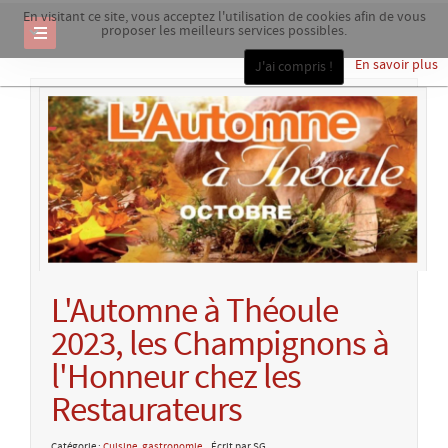
En visitant ce site, vous acceptez l'utilisation de cookies afin de vous
proposer les meilleurs services possibles.
En savoir plus
J'ai compris !
L'Automne à Théoule
2023, les Champignons à
l'Honneur chez les
Restaurateurs
Catégorie :
Cuisine, gastronomie
Écrit par SG