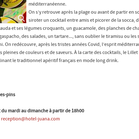
méditerranéenne.
On s’y retrouve après la plage ou avant de partir en s
siroter un cocktail entre amis et picorer de la socca, de
auda et ses légumes croquants, un guacamole, des planches de cha
gaspacho, des salades, un tartare..., sans oublier le tiramisu ou les
i. On redécouvre, après les tristes années Covid, l’esprit méditerra
 pleines de couleurs et de saveurs. À la carte des cocktails, le Lillet 
nant le traditionnel apéritif français en mode long drink.
les-pins
et du mardi au dimanche à partir de 18h00
0
reception@hotel-juana.com