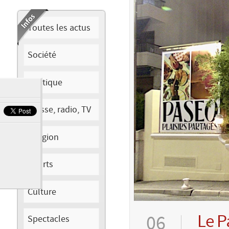
Toutes les actus
Société
Politique
Presse, radio, TV
Religion
Sports
Culture
Le P
06
Spectacles