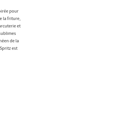
oirée pour
 la friture,
rcuterie et
 sublimes
néen de la
Spritz est