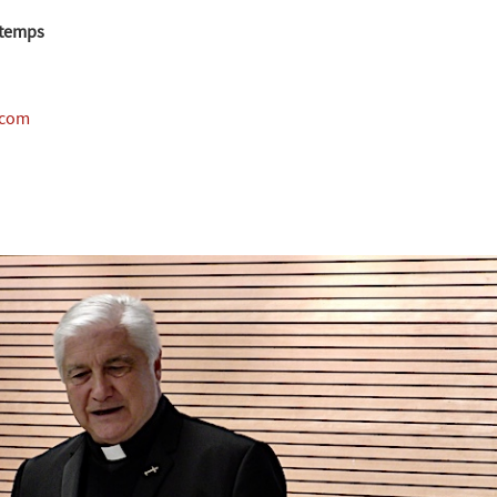
ntemps
.com