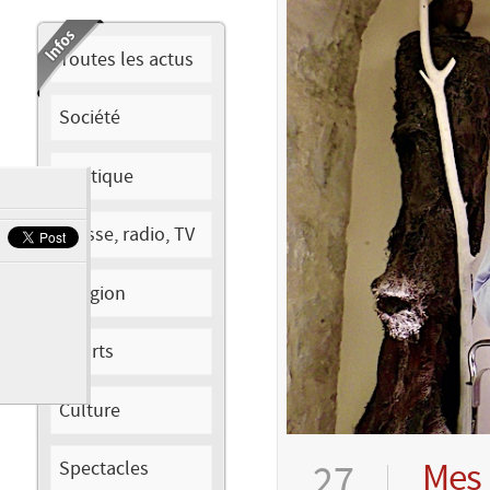
Toutes les actus
Société
Politique
Presse, radio, TV
Religion
Sports
Culture
Mes 
Spectacles
27