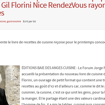
 Gil Florini Nice RendezVous rayo
es
isine, gastronomie
Écrit par SG
ente le livre de recettes de cuisine niçoise pour le printemps concoc
ÉDITIONS BAIE DES ANGES CUISINE
- Le Forum Jorge F
accueilli la présentation du nouveau livre de cuisine 
Florini, un ouvrage de petit format qui contient une t
recettes au goût d’ici et d’ailleurs car, comme le dit le
cuisinier, la cuisine, c’est ce qui unit les gens, pour la
la manger. Et le partage étant une des valeurs cardina
l’homme de foi, il a mis le tablier, cuisiné puis consig