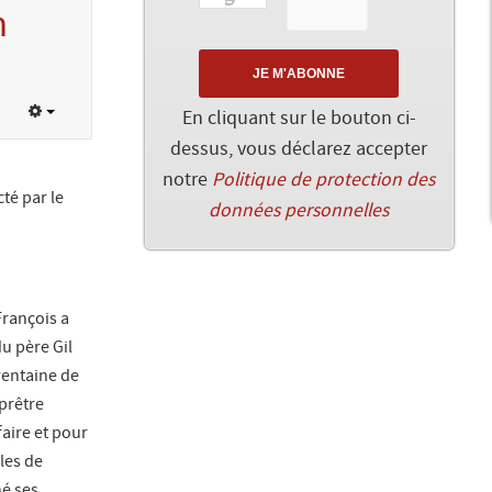
n
En cliquant sur le bouton ci-
dessus, vous déclarez accepter
notre
Politique de protection des
té par le
données personnelles
rançois a
du père Gil
rentaine de
 prêtre
 faire et pour
les de
né ses