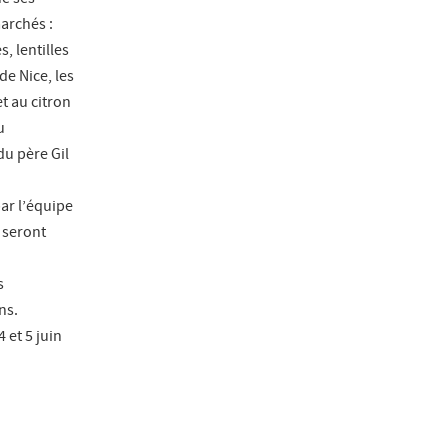
archés :
, lentilles
de Nice, les
t au citron
u
du père Gil
par l’équipe
 seront
s
ns.
 et 5 juin