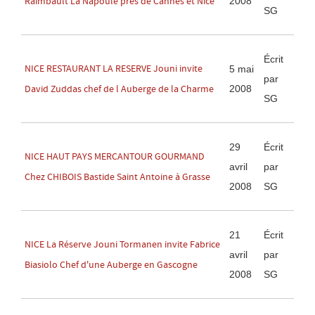
2008
Raimbault La Napoule près de Cannes et Nice
SG
Écrit
NICE RESTAURANT LA RESERVE Jouni invite
5 mai
par
2008
David Zuddas chef de l Auberge de la Charme
SG
29
Écrit
NICE HAUT PAYS MERCANTOUR GOURMAND
avril
par
Chez CHIBOIS Bastide Saint Antoine à Grasse
2008
SG
21
Écrit
NICE La Réserve Jouni Tormanen invite Fabrice
avril
par
Biasiolo Chef d'une Auberge en Gascogne
2008
SG