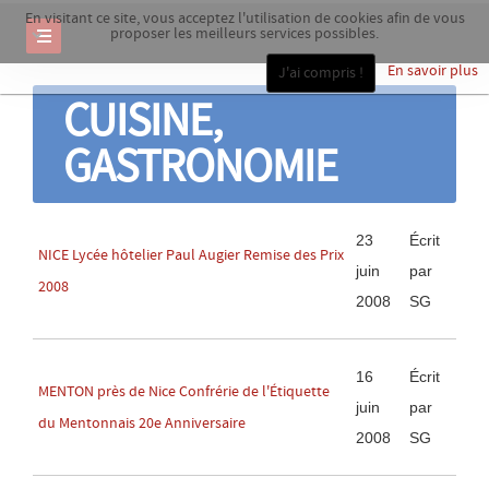
En visitant ce site, vous acceptez l'utilisation de cookies afin de vous
proposer les meilleurs services possibles.
En savoir plus
J'ai compris !
CUISINE,
GASTRONOMIE
23
Écrit
NICE Lycée hôtelier Paul Augier Remise des Prix
juin
par
2008
2008
SG
16
Écrit
MENTON près de Nice Confrérie de l'Étiquette
juin
par
du Mentonnais 20e Anniversaire
2008
SG